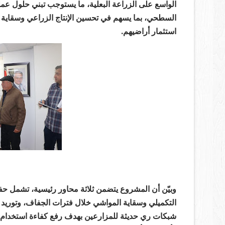
الواسع على الزراعة البعلية، ما يستوجب تبني حلول عملي
السطحي، بما يسهم في تحسين الإنتاج الزراعي وسقاية ال
استثمار أراضيهم.
وبيّن أن المشروع يتضمن ثلاثة محاور رئيسية، تشمل حفر 
التكميلي وسقاية المواشي خلال فترات الجفاف، وتوريد خز
شبكات ري حديثة للمزارعين بهدف رفع كفاءة استخدام المي