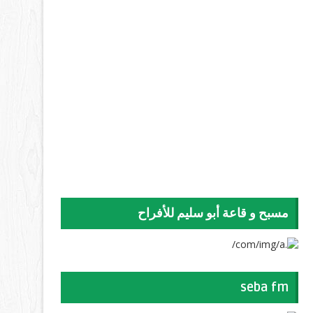
مسبح و قاعة أبو سليم للأفراح
seba fm