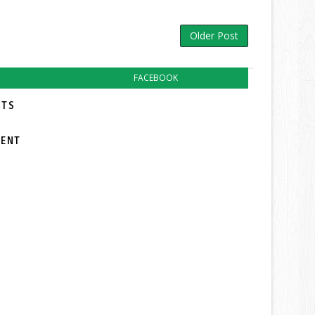
Older Post
FACEBOOK
TS:
MENT