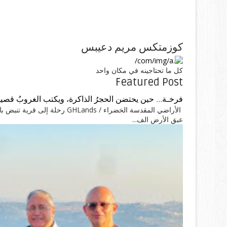
كوزمتكس مريم دعيبس
كل ما تحتاجينه في مكان واحد
Featured Post
فرخـة... حين يحتضن الحجرُ الذاكرة، ويكتب الغروبُ قصيد
الأراضي المقدسة الخضراء / ands
عبق الأرض الف...