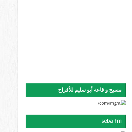
مسبح و قاعة أبو سليم للأفراح
seba fm