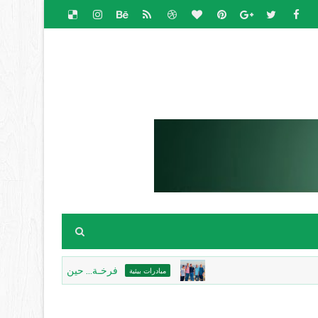
فرخـة... حين يحتضن الحجرُ الذاكرة، ويك
مبادرات بيئية