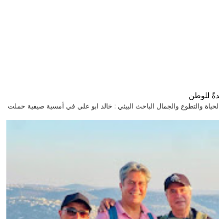
ةً للوطن
GHL رحلة إلى قرية تنبض بالحياة والتطوع والجمال الباحث البيئي : خالد ابو علي في أمسية صيفية حملت