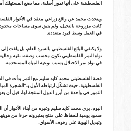
الفلسطينية على أنها تمور أصلية، مما يضع المستهلك أ
ويتحدث محمد عن واقع زراعي معقد في الأغوار الفلسطي
كانت مزروعة بالنخيل، ولم يتبق سوى مساحات محدودة ل
في العمل وسط قيود متعددة.
ولا يكتفي البائع الفلسطيني بالسرد العام، بل يلفت إل
نواة التمر الفلسطيني تكون -بحسب وصفه- نقية وخالية من
في نواة تمر الاحتلال بسبب نوعية المياه المستخدمة.
قصة الفلسطيني محمد كايد سليم مع التمر بدأت في الطف
الفلسطينية، حيث تشكّل ارتباطه الأول بـ"الشجرة المب
التمور في واحدة من أبرز الدول المنتجة لها، قبل أن 
اليوم، يرى محمد كايد سليم وغيره من أبناء الأغوار أ
صمود يومية للحفاظ على منتج يعتبرونه جزءا من هويتهم
وتبديل الهوية على رفوف الأسواق.