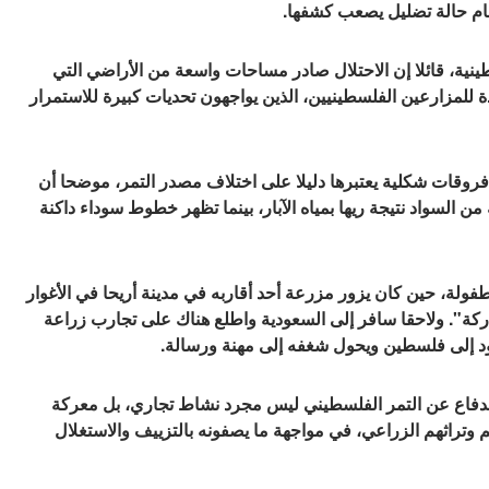
مام حالة تضليل يصعب كشفها.
نية، قائلا إن الاحتلال صادر مساحات واسعة من الأراضي التي
لمزارعين الفلسطينيين، الذين يواجهون تحديات كبيرة للاستمرار
ى فروقات شكلية يعتبرها دليلا على اختلاف مصدر التمر، موضحا أن
 السواد نتيجة ريها بمياه الآبار، بينما تظهر خطوط سوداء داكنة
ولة، حين كان يزور مزرعة أحد أقاربه في مدينة أريحا في الأغوار
اركة". ولاحقا سافر إلى السعودية واطلع هناك على تجارب زراعة
يعود إلى فلسطين ويحول شغفه إلى مهنة ورسالة.
ن الدفاع عن التمر الفلسطيني ليس مجرد نشاط تجاري، بل معركة
 وتراثهم الزراعي، في مواجهة ما يصفونه بالتزييف والاستغلال