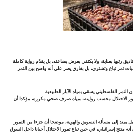
 رتبها بعناية، ولا يكتفي بعرض بضاعته، بل يقدّم رواية كاملة
بحبات تمر تباع وتشترى، بل بفارق يصر على أنه واضح بين التمر
طاع التمور منذ 15 عاما، يقول إن التمر الفلسطيني يسقى بمياه الآبار الطبيعية
تمور الاحتلال -بحسب روايته- بمياه صرف صحي مكررة، مؤكدا أن
ل يمتد إلى مسألة التسويق والهوية، موضحا أن جزءا من التمور
نه منتج إسرائيلي، في حين تباع تمور الاحتلال أحيانا داخل السوق