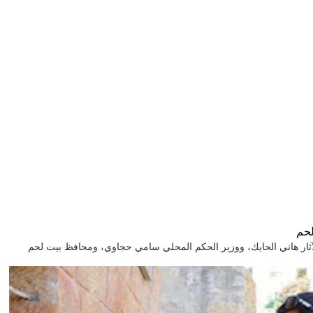
لحم
GHL افتتح وزير السياحة والآثار هاني الحايك، ووزير الحكم المحلي سامي حجاوي، ومحافظ بيت لحم