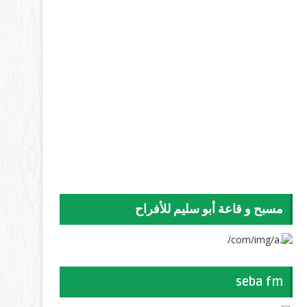
مسبح و قاعة أبو سليم للأفراح
seba fm