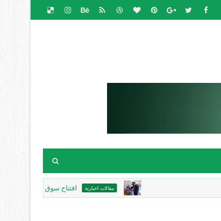
افتتاح سوق الباذنجان البتيري السنوي ف
مقالات اخبارية