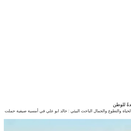
ةً للوطن
GHL رحلة إلى قرية تنبض بالحياة والتطوع والجمال الباحث البيئي : خالد ابو علي في أمسية صيفية حملت