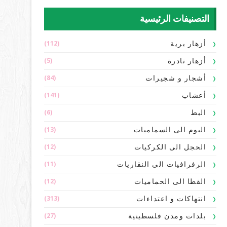
التصنيفات الرئيسية
(112)
أزهار برية
(5)
أزهار نادرة
(84)
أشجار و شجيرات
(141)
أعشاب
(6)
البط
(13)
البوم الى السماميات
(12)
الحجل الى الكركيات
(11)
الرفرافيات الى النقاريات
(12)
القطا الى الحماميات
(313)
انتهاكات و اعتداءات
(27)
بلدات ومدن فلسطينية