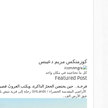
كوزمتكس مريم دعيبس
كل ما تحتاجينه في مكان واحد
Featured Post
فرخـة... حين يحتضن الحجرُ الذاكرة، ويكتب الغروبُ قصيد
الأراضي المقدسة الخضراء / ands
عبق الأرض الف...