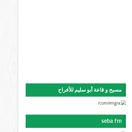
مسبح و قاعة أبو سليم للأفراح
seba fm