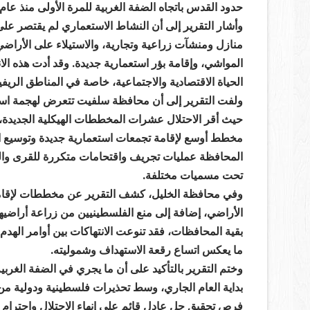
حدود القدس باتجاه الضفة الغربية للمرة الأولى منذ عام 1967، دون أي ترابط جغرافي أو وظيفي مع المدينة
وأشار التقرير إلى أن النشاط الاستعماري لم يقتصر ع
منازل ومنشآت زراعية وتجارية، والاستيلاء على الأراضي
المواشي، وإقامة بؤر استعمارية جديدة. وقد أدت هذه ا
الحياة الاقتصادية والاجتماعية، خاصة في المناطق الريفي
ولفت التقرير إلى أن محافظة سلفيت تتعرض لهجمة استعم
حيث أقر الاحتلال عشرات المخططات الهيكلية الجديدة،
مخطط أوسع لإقامة تجمعات استعمارية جديدة وتوسيع الق
المحافظة عمليات تجريف واقتحامات متكررة للقرى والب
تحت مسميات مختلفة.
وفي محافظة الخليل، كشف التقرير عن مخططات لإقا
الأراضي، إضافة إلى منع الفلسطينيين من زراعة أراضي
بقية المحافظات، فقد تنوعت الانتهاكات بين أوامر الهدم
ما يعكس اتساع رقعة الاستهداف وشموليته.
وختم التقرير بالتأكيد على أن ما يجري في الضفة الغرب
بداية العام الجاري، وسط تحذيرات فلسطينية ودولية م
فرص تحقيق حل عادل قائم على إنهاء الاحتلال واحترام ا