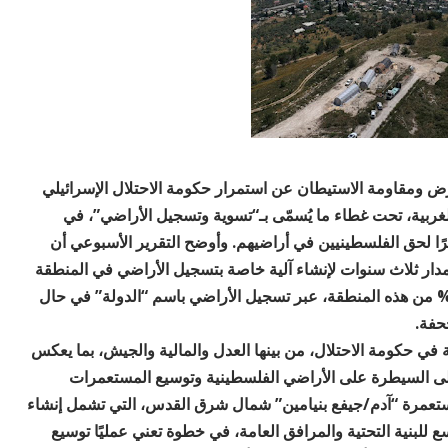
ض ومقاومة الاستيطان عن استمرار حكومة الاحتلال الإسرائيلي
غربية، تحت غطاء ما يُسمّى بـ“تسوية وتسجيل الأراضي”، في
اشرًا لحق الفلسطينيين في أراضيهم. وأوضح التقرير الأسبوعي أن
244.1 مليون شيقل على مدار ثلاث سنوات لإنشاء آلية خاصة بتسجيل الأراضي في المنطقة
مصنفة (ج)، ما يهدد بتهجير الفلسطينيين من قرابة 83% من هذه المنطقة، عبر تسجيل الأراضي باسم “الدولة” في حال
حفة.
 في حكومة الاحتلال، من بينها العدل والمالية والجيش، بما يعكس
ى السيطرة على الأراضي الفلسطينية وتوسيع المستعمرات
ستعمرة “آدم/جيفع بنيامين” شمال شرق القدس، التي تشمل إنشاء
 للبنية التحتية والمرافق العامة، في خطوة تعني عمليًا توسيع