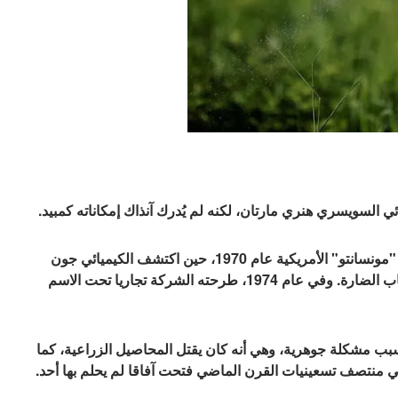
ومرت عليه سنوات من الإهمال حتى انتبهت إليه شركة "مونسانتو" الأمريكية عام 1970، حين اكتشف الكيميائي جون
فرانز، أن لهذا المركب فاعلية استثنائية في إبادة الأعشاب الضارة. وفي عام 1974، طرحته الشركة تجاريا تحت الاسم
بب مشكلة جوهرية، وهي أنه كان يقتل المحاصيل الزراعية، كما
في منتصف تسعينيات القرن الماضي فتحت آفاقا لم يحلم بها أحد.