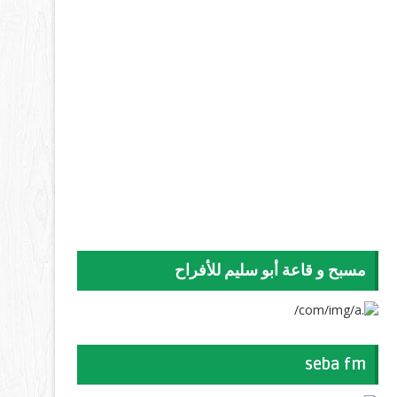
مسبح و قاعة أبو سليم للأفراح
seba fm