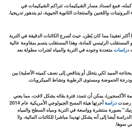
له، فمع انسداد مسار الشيكيمات، تتراكم الشيكيمات في
لبروتينات واللغنين والمنتجات الثانوية الحيوية، ثم يتدهور تدريجيا،
كثر تعقيدا مما كان يُظن، حيث تُسرع الكائنات الدقيقة في التربة
"حمض أمينوميثيل فوسفونيك (AMPA)"، وهو المستقلب الرئيسي للمادة، وهذا المستقلب يتسم بمقاومة عالية
ت
دراسات
متعددة وجوده في التربة والمياه لفترات مطولة بعد
تاجه المبيد لكي يتحلل أو يتناقص إلى نصف كميته الأصلية) بين
ربة ودرجة الحموضة ومستوى الرطوبة ونشاط الميكروبات.
ديمة الأكسجين)، يمكن أن تتمدد فترة بقائه بشكل لافت، مما يعني
قد رصدت
دراسة
أجرتها هيئة المسح الجيولوجي الأمريكية عام 2014
ك" بصورة منتشرة وواسعة في التربة ومياه السطح والمياه
دراسة أيضا إلى أنه يشكل تهديدا مباشرا للكائنات المائية، ولا
ي نموها.