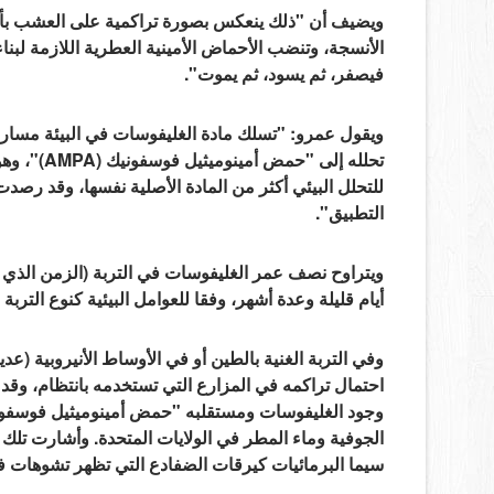
ويضيف أن "ذلك ينعكس بصورة تراكمية على العشب بأكم
الأنسجة، وتنضب الأحماض الأمينية العطرية اللازمة لبناء ا
فيصفر، ثم يسود، ثم يموت".
ويقول عمرو: "تسلك مادة الغليفوسات في البيئة مسارا أ
تحلله إلى 
للتحلل البيئي أكثر من المادة الأصلية نفسها، وقد رصد
التطبيق".
ويتراوح نصف عمر الغليفوسات في التربة (الزمن الذي يح
أيام قليلة وعدة أشهر، وفقا للعوامل البيئية كنوع الت
وفي التربة الغنية بالطين أو في الأوساط الأنيروبية (ع
احتمال تراكمه في المزارع التي تستخدمه بانتظام، و
وجود الغليفوسات ومستقلبه "حمض أمينوميثيل فوسفوني
الجوفية وماء المطر في الولايات المتحدة. وأشارت تلك ال
سيما البرمائيات كيرقات الضفادع التي تظهر تشوهات ف