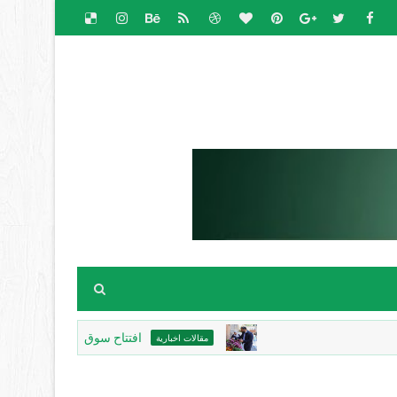
افتتاح سوق الباذنجان البتيري السنوي 
مقالات اخبارية