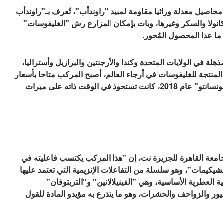
في الأسواق محاصيل معدلة وراثيا مقاومة لمبيد "راوندأب"، تُعرف بـ"راوندأب
كانولا والسكر وغيرها، وبات بإمكان المزارع رش "الغليفوسات"
 عدا المحصول المُحور.
ذهلة في الولايات المتحدة وكندا والأرجنتين والبرازيل وأستراليا،
منتجة للغليفوسات في أرجاء العالم، أصبح المركب متاحا بأسعار
منخفضة. وعندما استحوذت شركة باير الألمانية على "مونسانتو" عام 2018، كانت تستحوذ في الوقت ذاته على ميراث
 جامعة القاهرة للجزيرة نت، إن "هذا المركب يكتسب فاعليته في
كيمات"، وهو سلسلة من التفاعلات الإنزيمية التي تعتمد عليها
ية العطرية الأساسية، وهي "الفينيلالانين" و"التربتوفان"
طيور والزواحف والحشرات، وهو ما يتذرع به مؤيدو المادة للقول