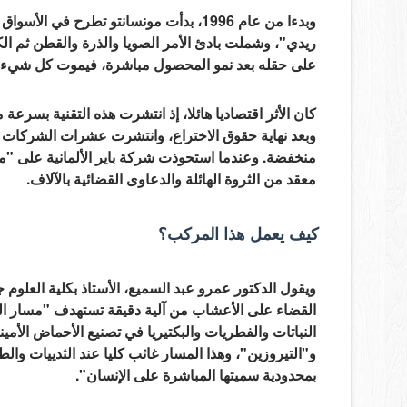
وبدءا من عام 1996، بدأت مونسانتو تطرح 
ريدي"، وشملت بادئ الأمر الصويا والذرة والقطن ثم ال
على حقله بعد نمو المحصول مباشرة، فيموت كل شيء ما
كان الأثر اقتصاديا هائلا، إذ انتشرت هذه التقنية بسرعة م
وبعد نهاية حقوق الاختراع، وانتشرت عشرات الشركات ال
معقد من الثروة الهائلة والدعاوى القضائية بالآلاف.
كيف يعمل هذا المركب؟
ويقول الدكتور عمرو عبد السميع، الأستاذ بكلية العلوم
القضاء على الأعشاب من آلية دقيقة تستهدف "مسار الشي
النباتات والفطريات والبكتيريا في تصنيع الأحماض الأمين
و"التيروزين"، وهذا المسار غائب كليا عند الثدييات وال
بمحدودية سميتها المباشرة على الإنسان".