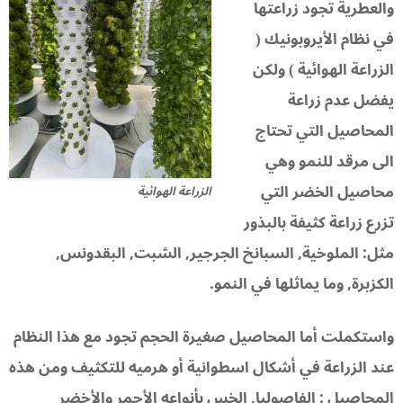
والعطرية تجود زراعتها
في نظام الأيروبونيك (
الزراعة الهوائية ) ولكن
يفضل عدم زراعة
المحاصيل التي تحتاج
الى مرقد للنمو وهي
محاصيل الخضر التي
الزراعة الهوائية
تزرع زراعة كثيفة بالبذور
مثل: الملوخية, السبانخ الجرجير, الشبت, البقدونس,
الكزبرة, وما يماثلها في النمو.
واستكملت أما المحاصيل صغيرة الحجم تجود مع هذا النظام
عند الزراعة في أشكال اسطوانية أو هرميه للتكثيف ومن هذه
المحاصيل : الفاصوليا, الخس بأنواعه الأحمر والأخضر