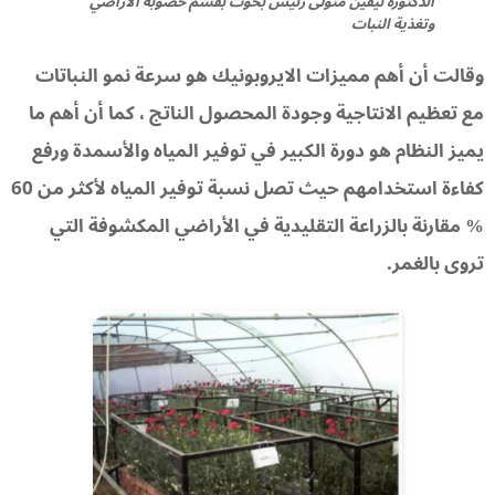
الدكتورة نيفين متولى رئيس بحوث بقسم خصوبة الأراضي
وتغذية النبات
وقالت أن أهم مميزات الايروبونيك هو سرعة نمو النباتات
مع تعظيم الانتاجية وجودة المحصول الناتج ، كما أن أهم ما
يميز النظام هو دورة الكبير في توفير المياه والأسمدة ورفع
كفاءة استخدامهم حيث تصل نسبة توفير المياه لأكثر من 60
% مقارنة بالزراعة التقليدية في الأراضي المكشوفة التي
تروى بالغمر.