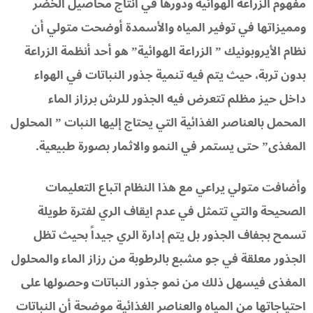
مفهوم الزراعة الهوائية ودورها في انتاج محاصيل الخضر
ومميزاتها في توفير المياه والأسمدة أوضحت متولي أن
نظام الأيروبونيك ” الزراعة الهوائية” هو أحد أنظمة الزراعة
بدون تربة، حيث يتم فيه تنمية جذور النباتات في الهواء
داخل حيز مظلم تتعرض فيه الجذور للرش برزاز الماء
المحمل بالعناصر الغذائية التي يحتاج إليها النبات ” المحلول
المغذى” حتى يستمر في النمو والاثمار بصورة طبيعية.
وأضافت متولي يراعي مع هذا النظام اتباع التعليمات
الصحيحة والتي تتمثل في عدم ايقاف الري لفترة طويلة
تسمح بجفاف الجذور بل يتم إدارة الري جيداً بحيث تظل
الجذور معلقة في جو مشبع بالرطوبة من رزاز الماء والمحلول
المغذى فيسهل ذلك من نمو جذور النباتات وحصولها على
احتياجاتها من المياه والعناصر الغذائية موضحة أن النباتات