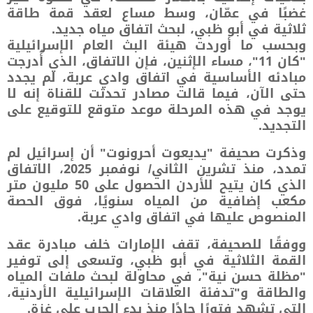
غضبًا في عمّان، وسط مساع لعقد قمة طاقة
ثلاثية في أبو ظبي، لبحث اتفاق مياه جديد.
وبحسب ما أوردت هيئة البث العام الإسرائيلية
"كان 11"، مساء الإثنين، فإن الاتفاق، الذي أُدرجت
مبادئه الأساسية في اتفاق وادي عربة، لم يجدد
حتى الآن، فيما قالت مصادر تحدثت للقناة إنه لا
يوجد في هذه المرحلة موعد متوقع للتوقيع على
التجديد.
وذكرت صحيفة "يديعوت أحرونوت" أن إسرائيل لم
تمدد، منذ تشرين الثاني/ نوفمبر 2025، الاتفاق
الذي كان يتيح للأردن الحصول على 50 مليون متر
مكعب إضافية من المياه سنويًا، فوق الحصة
المنصوص عليها في اتفاق وادي عربة.
ووفقًا للصحيفة، تقف الإمارات خلف مبادرة عقد
القمة الثلاثية في أبو ظبي، وتسعى إلى توفير
"مظلة حسن نية"، في محاولة لبحث ملفات المياه
والطاقة و"تدفئة العلاقات الإسرائيلية الأردنية،
التي تشهد فتورًا حادًا منذ بدء الحرب على غزة.