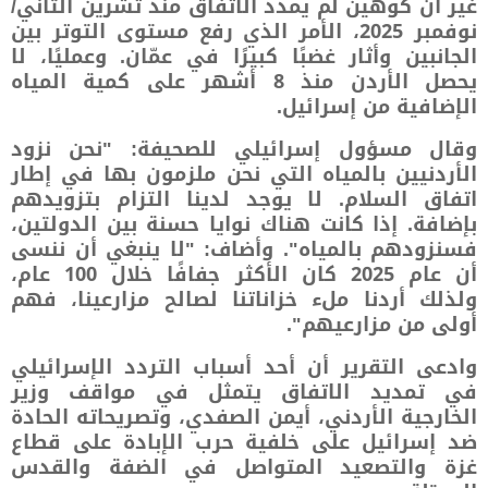
غير أن كوهين لم يمدد الاتفاق منذ تشرين الثاني/
نوفمبر 2025، الأمر الذي رفع مستوى التوتر بين
الجانبين وأثار غضبًا كبيرًا في عمّان. وعمليًا، لا
يحصل الأردن منذ 8 أشهر على كمية المياه
الإضافية من إسرائيل.
وقال مسؤول إسرائيلي للصحيفة: "نحن نزود
الأردنيين بالمياه التي نحن ملزمون بها في إطار
اتفاق السلام. لا يوجد لدينا التزام بتزويدهم
بإضافة. إذا كانت هناك نوايا حسنة بين الدولتين،
فسنزودهم بالمياه". وأضاف: "لا ينبغي أن ننسى
أن عام 2025 كان الأكثر جفافًا خلال 100 عام،
ولذلك أردنا ملء خزاناتنا لصالح مزارعينا، فهم
أولى من مزارعيهم".
وادعى التقرير أن أحد أسباب التردد الإسرائيلي
في تمديد الاتفاق يتمثل في مواقف وزير
الخارجية الأردني، أيمن الصفدي، وتصريحاته الحادة
ضد إسرائيل على خلفية حرب الإبادة على قطاع
غزة والتصعيد المتواصل في الضفة والقدس