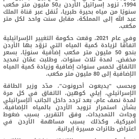
1994، تزود إسرائيل الأردن بـ50 مليون متر مكعب
سنويًا من مياه بحيرة طبريا، تُنقل عبر قناة الملك
عبد الله إلى المملكة، مقابل سنت واحد لكل متر
مكعب.
وفي عام 2021، وقعت حكومة التغيير الإسرائيلية
اتفاقًا لزيادة كمية المياه التي تزوّد بها الأردن
بنحو 50 مليون متر مكعب إضافية سنويًا، بسعر
مخفض، لمدة ثلاث سنوات. وطلبت عمّان تمديد
الاتفاق لخمس سنوات إضافية وزيادة كمية المياه
الإضافية إلى 80 مليون متر مكعب.
وبحسب "يديعوت أحرونوت"، مدّد وزير الطاقة
الإسرائيلي، إيلي كوهين، الاتفاق في كل مرة
لمدة نصف عام، بعد تردد داخل الجانب الإسرائيلي
بشأن استمرار تزويد الأردن بالمياه الإضافية.
وجاءت التمديدات، وفق التقرير، بسبب ضغوط
أميركية، وكذلك بسبب مساهمة الأردن في
اعتراض طائرات مسيرة إيرانية.