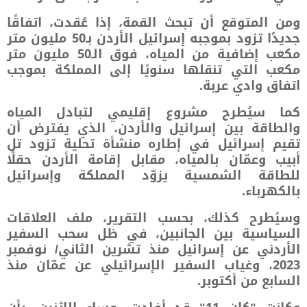
ومن المتوقع أن تبحث القمة، إذا عُقدت، اتفاقًا
جديدًا تزود بموجبه إسرائيل الأردن بـ50 مليون متر
مكعب إضافية من المياه، فوق الـ50 مليون متر
مكعب التي تنقلها سنويًا إلى المملكة بموجب
اتفاق وادي عربة.
كما سيُطرح مشروع إقليمي لتبادل المياه
والطاقة بين إسرائيل والأردن، الذي يفترض أن
تقيم إسرائيل في إطاره منشأة تحلية تزود تل
أبيب وعمّان بالمياه، مقابل إقامة الأردن حقلًا
للطاقة الشمسية يزوّد المملكة وإسرائيل
بالكهرباء.
وسيُطرح كذلك، بحسب التقرير، ملف العلاقات
السياسية بين الجانبين، في ظل سحب السفير
الأردني عن إسرائيل منذ تشرين الثاني/ نوفمبر
2023، وغياب السفير الإسرائيلي عن عمّان منذ
السابع من أكتوبر.