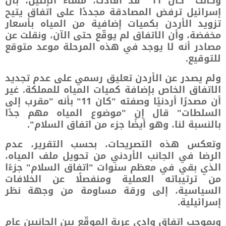
وكانت "كان 11" قد أفادت، مساء الإثنين، بأن
إسرائيل ترفض المصادقة مجددًا على اتفاق يتيح
تزويد الأردن بكميات إضافية من المياه بأسعار
مخفضة، وأن الاتفاق لم يوقّع حتى الآن، ونقلت عن
مصادر أنه لا يوجد في هذه المرحلة موعد متوقع
للتوقيع.
ولم يصدر عن الأردن تعليق رسمي على عدم تجديد
الاتفاق الخاص بإضافة كميات المياه للمملكة. غير
أن مصدرًا أردنيًا وصفته "كان 11" بأنه "مقرب إلى
السلطات" قال إن "موضوع المياه مهم جدًا
بالنسبة لنا، وهو أيضًا جزء من اتفاق السلام".
وتعكس هذه التصريحات، بحسب التقرير، عدم
الرضا في الجانب الأردني من تحويل ملف المياه،
الذي بقي في معظم سنوات "اتفاق السلام" جزءًا
من ترتيباته العملية ومنفصلًا عن الخلافات
السياسية، إلى ورقة مساومة من وجهة نظر
إسرائيلية.
وبموجب اتفاق وادي عربة الموقّع بين الجانبين عام